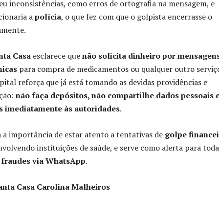
eu inconsistências, como erros de ortografia na mensagem, e
cionaria a
polícia
, o que fez com que o golpista encerrasse o
amente.
nta Casa
esclarece que
não solicita dinheiro por mensagen
nicas
para compra de medicamentos ou qualquer outro serviç
spital reforça que já está tomando as devidas providências e
ação:
não faça depósitos, não compartilhe dados pessoais 
s imediatamente às autoridades
.
a a importância de estar atento a tentativas de
golpe finance
volvendo instituições de saúde, e serve como alerta para toda
e
fraudes via WhatsApp
.
anta Casa Carolina Malheiros