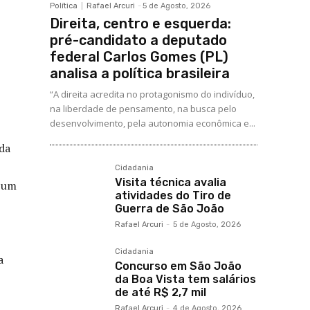
Política
Rafael Arcuri
-
5 de Agosto, 2026
Direita, centro e esquerda:
pré-candidato a deputado
federal Carlos Gomes (PL)
analisa a política brasileira
“A direita acredita no protagonismo do indivíduo,
na liberdade de pensamento, na busca pelo
desenvolvimento, pela autonomia econômica e...
da
Cidadania
Visita técnica avalia
e um
atividades do Tiro de
Guerra de São João
Rafael Arcuri
-
5 de Agosto, 2026
Cidadania
a
Concurso em São João
da Boa Vista tem salários
de até R$ 2,7 mil
Rafael Arcuri
-
4 de Agosto, 2026