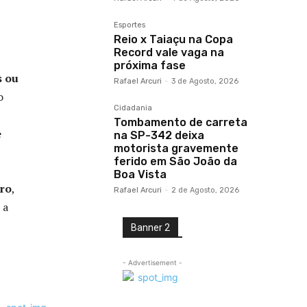
Esportes
Reio x Taiaçu na Copa
Record vale vaga na
próxima fase
s ou
Rafael Arcuri
-
3 de Agosto, 2026
o
Cidadania
Tombamento de carreta
e
na SP-342 deixa
motorista gravemente
ferido em São João da
Boa Vista
iro
,
Rafael Arcuri
-
2 de Agosto, 2026
 a
Banner 2
- Advertisement -