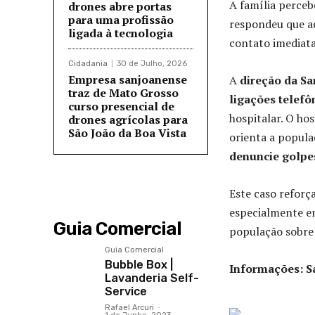
A família perceb
drones abre portas
para uma profissão
respondeu que a
ligada à tecnologia
contato imediat
Cidadania
30 de Julho, 2026
Empresa sanjoanense
A
direção da Sa
traz de Mato Grosso
ligações telefô
curso presencial de
hospitalar. O ho
drones agrícolas para
São João da Boa Vista
orienta a popul
denuncie golpe
Este caso reforç
especialmente en
Guia Comercial
população sobr
Guia Comercial
Bubble Box |
Informações: S
Lavanderia Self-
Service
Rafael Arcuri
-