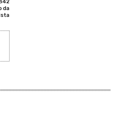
-342
o da
ista