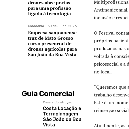
Multiprofissiona
drones abre portas
para uma profissão
Antimanicomial,
ligada à tecnologia
inclusão e respei
Cidadania
30 de Julho, 2026
Empresa sanjoanense
O Festival conta
traz de Mato Grosso
próprios pacient
curso presencial de
produzidos nas o
drones agrícolas para
São João da Boa Vista
voltada à consci
psicossocial e a 
no local.
“Queremos que a
Guia Comercial
trabalho desenv
Este é um moment
Casa e Construção
Costa Locação e
reinserção socia
Terraplanagem –
São João da Boa
Vista
Atualmente, as 