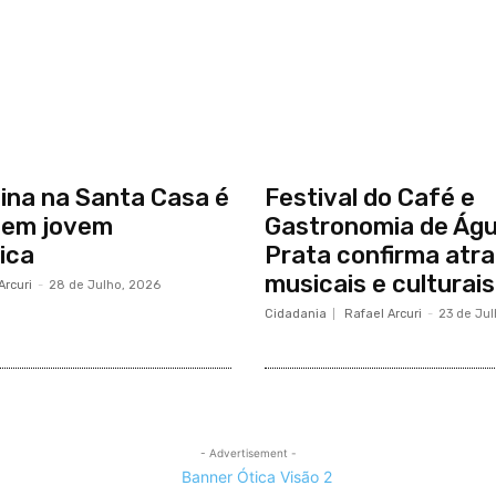
nina na Santa Casa é
Festival do Café e
 em jovem
Gastronomia de Águ
ica
Prata confirma atr
musicais e culturais
Arcuri
-
28 de Julho, 2026
Cidadania
Rafael Arcuri
-
23 de Ju
- Advertisement -