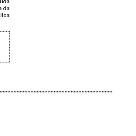
ruda
a da
lica