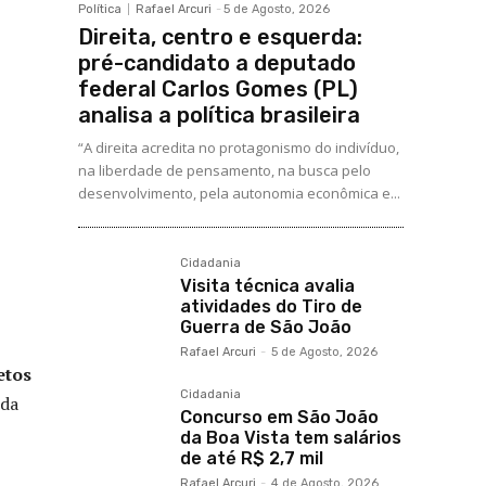
Política
Rafael Arcuri
-
5 de Agosto, 2026
Direita, centro e esquerda:
pré-candidato a deputado
federal Carlos Gomes (PL)
analisa a política brasileira
“A direita acredita no protagonismo do indivíduo,
na liberdade de pensamento, na busca pelo
desenvolvimento, pela autonomia econômica e...
Cidadania
Visita técnica avalia
atividades do Tiro de
Guerra de São João
Rafael Arcuri
-
5 de Agosto, 2026
etos
Cidadania
 da
Concurso em São João
da Boa Vista tem salários
de até R$ 2,7 mil
Rafael Arcuri
-
4 de Agosto, 2026