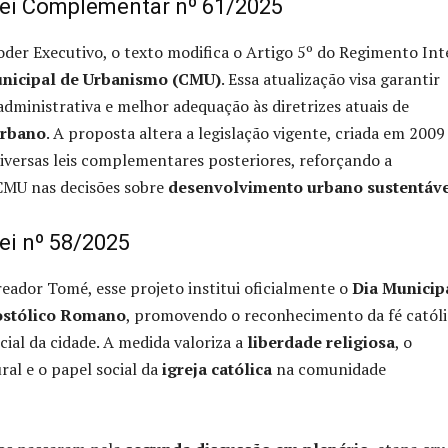
Lei Complementar nº 61/2025
der Executivo, o texto modifica o Artigo 5º do Regimento In
nicipal de Urbanismo (CMU)
. Essa atualização visa garantir
administrativa e melhor adequação às diretrizes atuais de
urbano
. A proposta altera a legislação vigente, criada em 2009
iversas leis complementares posteriores, reforçando a
CMU nas decisões sobre
desenvolvimento urbano sustentáv
ei nº 58/2025
reador Tomé, esse projeto institui oficialmente o
Dia Municip
ostólico Romano
, promovendo o reconhecimento da fé católi
cial da cidade. A medida valoriza a
liberdade religiosa
, o
ral e o papel social da
igreja católica
na comunidade