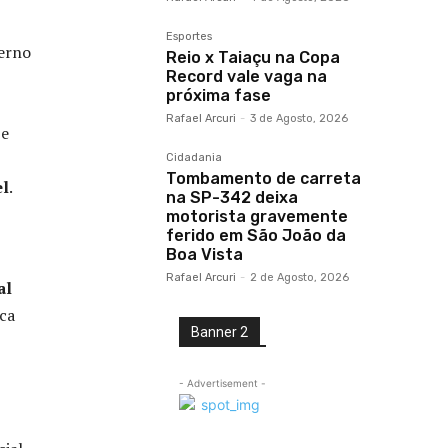
Esportes
terno
Reio x Taiaçu na Copa
Record vale vaga na
próxima fase
Rafael Arcuri
-
3 de Agosto, 2026
 e
Cidadania
Tombamento de carreta
el
.
na SP-342 deixa
motorista gravemente
ferido em São João da
Boa Vista
Rafael Arcuri
-
2 de Agosto, 2026
al
ca
Banner 2
- Advertisement -