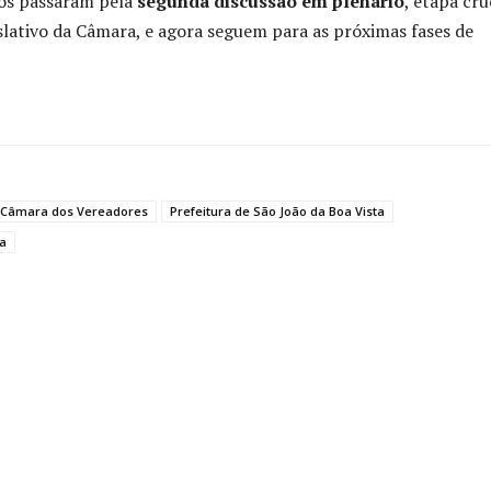
os passaram pela
segunda discussão em plenário
, etapa cru
slativo da Câmara, e agora seguem para as próximas fases de
Câmara dos Vereadores
Prefeitura de São João da Boa Vista
ta
ado