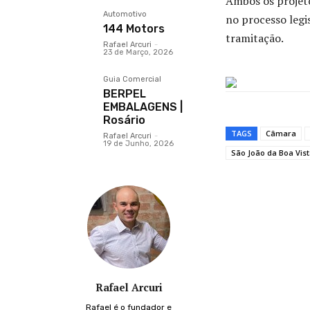
Ambos os projet
Automotivo
no processo legi
144 Motors
tramitação.
Rafael Arcuri
-
23 de Março, 2026
Guia Comercial
BERPEL
EMBALAGENS |
Rosário
TAGS
Câmara
Rafael Arcuri
-
19 de Junho, 2026
São João da Boa Vis
Compartilh
Rafael Arcuri
Rafael é o fundador e