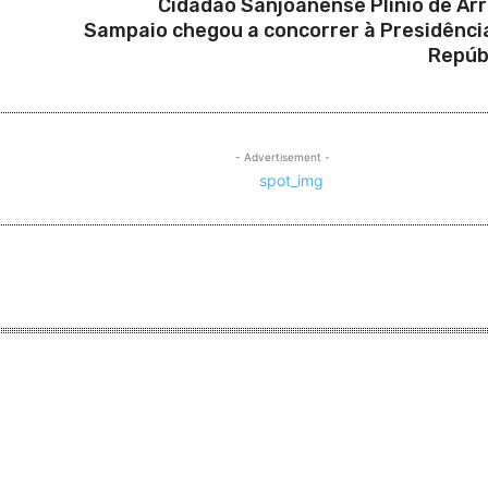
a
Cidadão Sanjoanense Plínio de Ar
Sampaio chegou a concorrer à Presidênci
Repúb
- Advertisement -