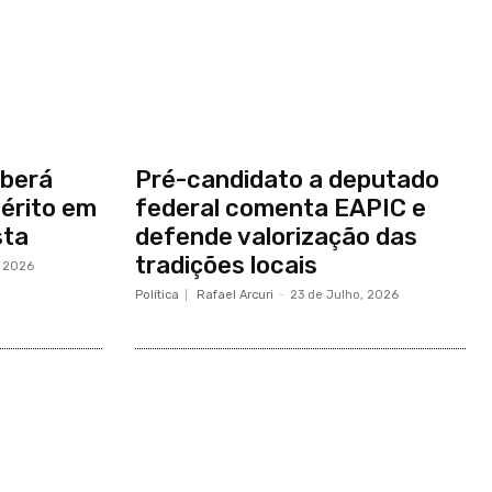
eberá
Pré-candidato a deputado
érito em
federal comenta EAPIC e
sta
defende valorização das
tradições locais
, 2026
Política
Rafael Arcuri
-
23 de Julho, 2026