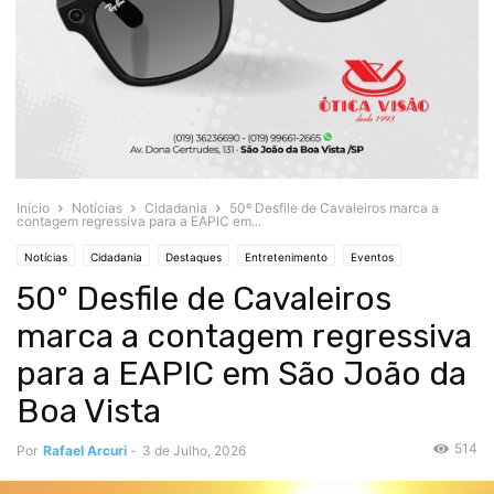
Início
Notícias
Cidadania
50º Desfile de Cavaleiros marca a
contagem regressiva para a EAPIC em...
Notícias
Cidadania
Destaques
Entretenimento
Eventos
50º Desfile de Cavaleiros
marca a contagem regressiva
para a EAPIC em São João da
Boa Vista
514
Por
Rafael Arcuri
-
3 de Julho, 2026