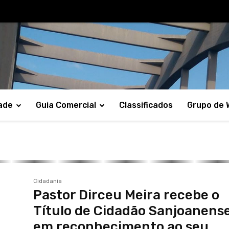
ade
Guia Comercial
Classificados
Grupo de
Cidadania
Pastor Dirceu Meira recebe o
Título de Cidadão Sanjoanens
em reconhecimento ao seu