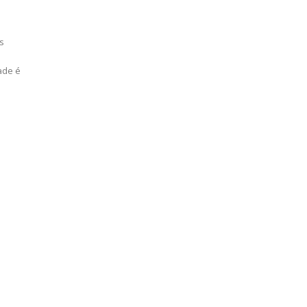
s
ade é